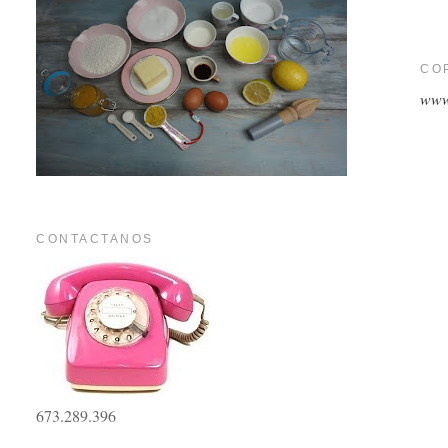
CO
www
CONTACTANOS
673.289.396