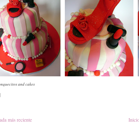
onquecitos and cakes
ada más reciente
Inici