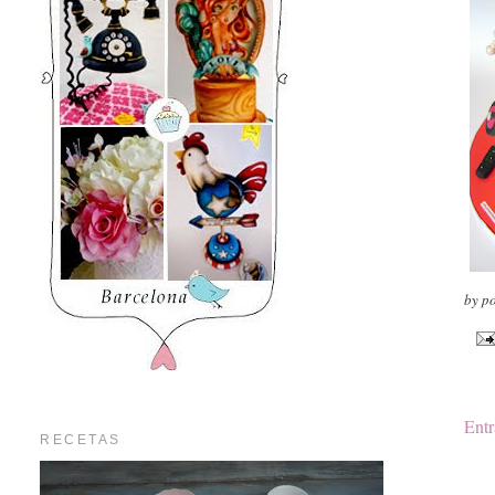
by p
Entr
RECETAS