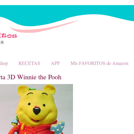
shop
RECETAS
APP
Mis FAVORITOS de Amazon
rta 3D Winnie the Pooh