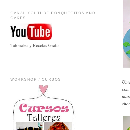
CANAL YOUTUBE PONQUECITOS AND
CAKES
Tutoriales y Recetas Gratis
WORKSHOP / CURSOS
Uma
con 
masa
choc