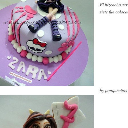
El bizcocho ser
siete fue coloc
by ponquecitos