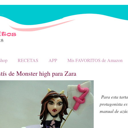
shop
RECETAS
APP
Mis FAVORITOS de Amazon
stís de Monster high para Zara
Para esta tarta
protagonista es
manual de azú