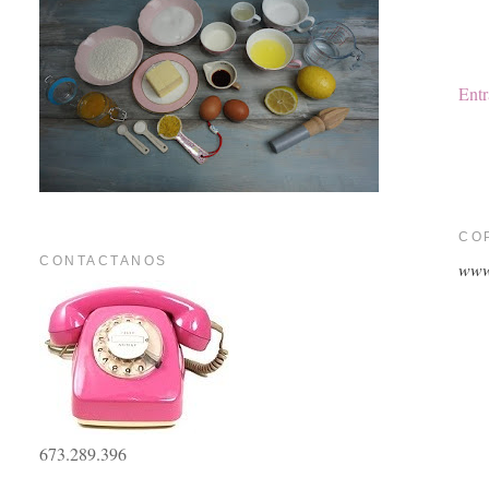
Entr
CO
CONTACTANOS
www
673.289.396