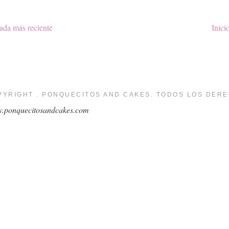
ada más reciente
Inici
PYRIGHT . PONQUECITOS AND CAKES. TODOS LOS DER
.ponquecitosandcakes.com