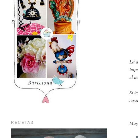
La a
impa
el i
Si t
casa
Muy 
RECETAS