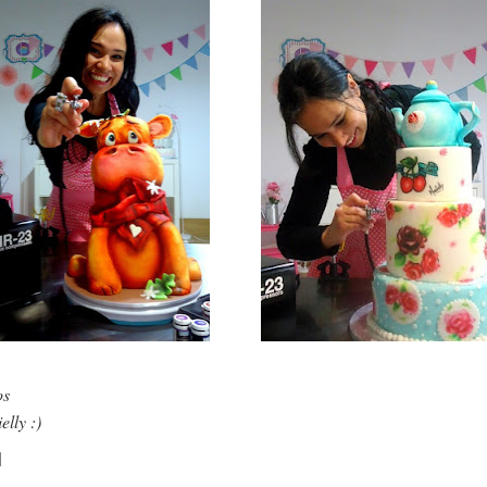
os
elly :)