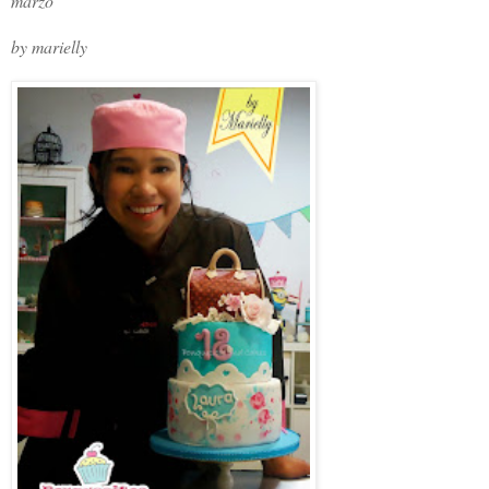
marzo
by marielly