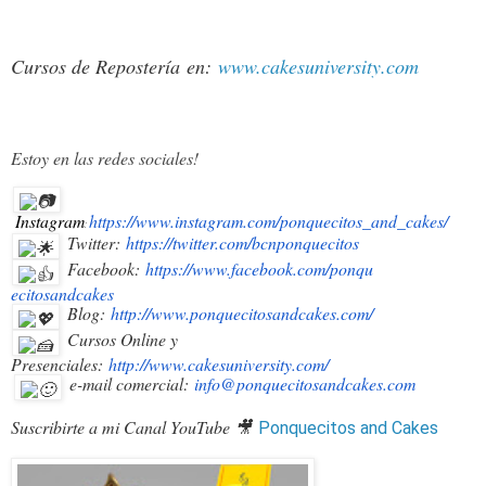
Cursos de Repostería
en:
www.cakesuniversity.com
Estoy en las redes sociales!
Instagram
https://www.instagram.com/ponquecitos_and_cakes/
:
Twitter:
https://twitter.com/bcnponquec
itos
Facebook:
https://www.facebook.com/ponqu
ecitosandcakes
Blog:
http://www.ponquecitosandcakes
.com/
Cursos Online y
Presenciales:
http://www.cakesuniversity.com
/
e-mail comercial:
info@ponquecitosandcakes.com
Suscribirte a mi Canal YouTube 🎥
Ponquecitos and Cakes