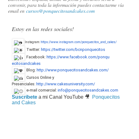
convenir, para toda la información puedes contactarme vía
email en
cursos@ponquecitosandcakes.com
Estoy en las redes sociales!
Instagram:
https://www.instagram.com/ponq
uecitos_and_cakes/
Twitter:
https://twitter.com/bcnponquec
itos
Facebook:
https://www.facebook.com/ponqu
ecitosandcakes
Blog:
http://www.ponquecitosandcakes
.com/
Cursos Online y
Presenciales:
http://www.cakesuniversity.com
/
e-mail comercial:
info@ponquecitosandcakes.com
Suscribete
a mi Canal YouTube 🎥
Ponquecitos
and Cakes
aerografia, aerografia para tartas, art in cake, airbrush cake,
airbrush class, airbrush workshop, ‎airbrushmasterclass‬,
Curso de Aerografía, curso de aerografía sobre fondant,