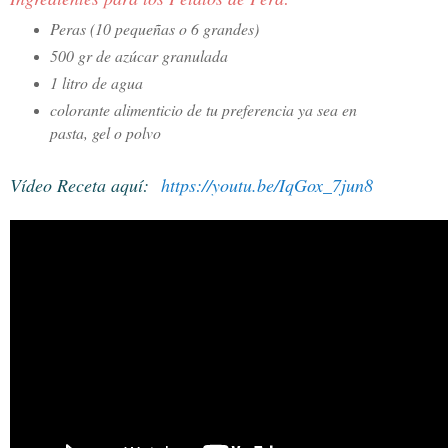
Peras (10 pequeñas o 6 grandes)
500 gr de azúcar granulada
1 litro de agua
colorante alimenticio de tu preferencia ya sea en
pasta, gel o polvo
En
Vídeo Receta aquí:
https://youtu.be/IqGox_7jun8