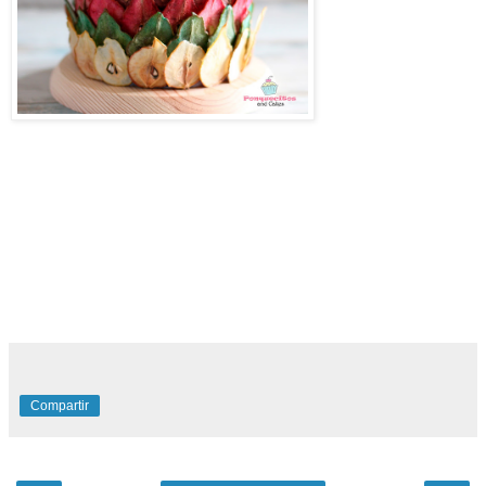
petalos de peras cristalizadas, cristalizado de peras, peras,
tecnica de decoracion de pasteles, peras cristalizadas,
como hacer peras cristalizadas, peras cristalizadas en finas
laminas, decorado para tarta de peras, receta de peras
dulces, peras cristalizadas en finas láminas,
Técnicas
Decoración con Pétalos de Pera Cristalizadas
Compartir