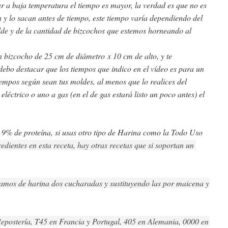
r a baja temperatura el tiempo es mayor, la verdad es que no es
 y lo sacan antes de tiempo, este tiempo varía dependiendo del
lde y de la cantidad de bizcochos que estemos horneando al
n bizcocho de 25 cm de diámetro x 10 cm de alto, y te
debo destacar que los tiempos que indico en el vídeo es para un
iempos según sean tus moldes, al menos que lo realices del
éctrico o uno a gas (en el de gas estará listo un poco antes) el
- 9% de proteína, si usas otro tipo de Harina como la Todo Uso
redientes en esta receta, hay otras recetas que si soportan un 
gramos de harina dos cucharadas y sustituyendo las por maicena y 
epostería, T45 en Francia y Portugal, 405 en Alemania, 0000﻿ en 