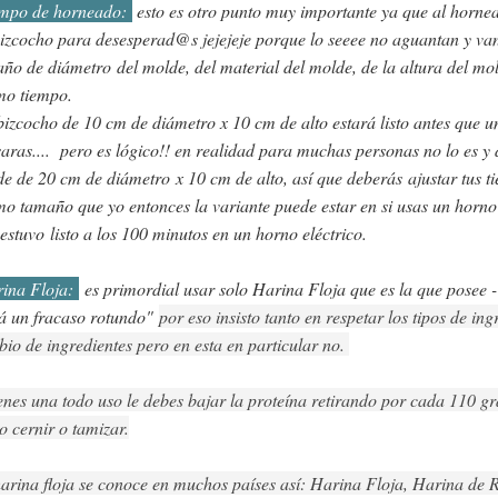
mpo de horneado:
esto es otro punto muy importante ya que al hornea
izcocho para desesperad@s jejejeje porque lo seeee no aguantan y van
ño de diámetro del molde, del material del molde, de la altura del mo
mo tiempo.
izcocho de 10 cm de diámetro x 10 cm de alto estará listo antes que u
aras.... pero es lógico!! en realidad para muchas personas no lo es y 
e de 20 cm de diámetro x 10 cm de alto, así que deberás ajustar tus t
o tamaño que yo entonces la variante puede estar en si usas un horno el
estuvo listo a los 100 minutos en un horno eléctrico.
ina Floja:
es primordial usar solo Harina Floja que es la que posee 
á un fracaso rotundo"
por eso insisto tanto en respetar los tipos de ing
io de ingredientes pero en esta en particular no. 
ienes una todo uso le debes bajar la proteína retirando por cada 110 
o cernir o tamizar.
arina floja se conoce en muchos países así: Harina Floja, Harina de R