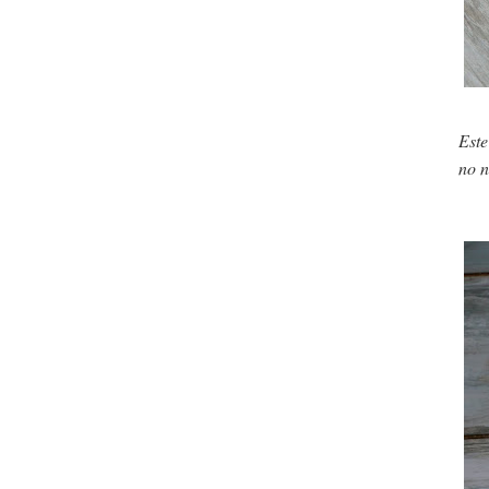
Este
no n