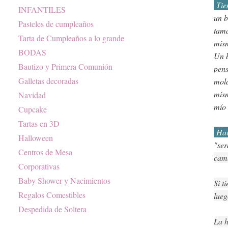
Tie
INFANTILES
un b
Pasteles de cumpleaños
tama
Tarta de Cumpleaños a lo grande
mis
BODAS
Un b
Bautizo y Primera Comunión
pens
Galletas decoradas
mold
mism
Navidad
mío 
Cupcake
Tartas en 3D
Har
Halloween
"ser
Centros de Mesa
camb
Corporativas
Baby Shower y Nacimientos
Si t
Regalos Comestibles
lueg
Despedida de Soltera
La h