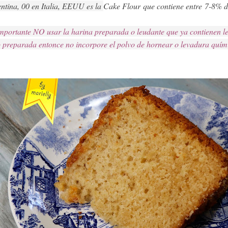
ntina, 00 en Italia, EEUU es la 
Cake Flour que contiene entre
7-8% d
mportante NO usar la harina preparada o leudante que ya contienen le
 preparada entonce no incorpore el polvo de hornear o levadura quím