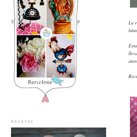
La r
húme
Esta
llev
aten
Recu
RECETAS