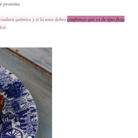
e proteina.
vadura química y si la usas debes 
confirmar que es de tipo floja
ica.