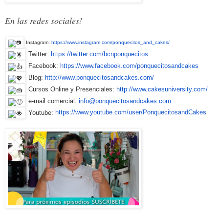
En las redes sociales!
Instagram:
https://www.instagram.com/ponq
uecitos_and_cakes/
Twitter:
https://twitter.com/bcnponquec
itos
Facebook:
https://www.facebook.com/ponqu
ecitosandcakes
Blog:
http://www.ponquecitosandcakes
.com/
Cursos Online y Presenciales:
http://www.cakesuniversity.com
/
e-mail comercial:
info@ponquecitosandcakes.com
Youtube:
https://www.youtube.com/user/PonquecitosandCakes