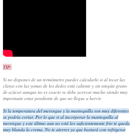
TIP:
Si no dispones de un termómetro puedes calcularlo si al tocar las
claras con las yemas de los dedos está caliente y sin ningún grano
de azúcar aunque no es exacto se debe acercar mucho siendo muy
importante estar pendiente de que no llegue a hervir.
Si la temperatura del merengue y la mantequilla son muy diferentes
se podría cortar. Por lo que s
i al incorporar la mantequilla al
merengue y este último aun no está los suficientemente frío te queda
muy blanda la crema. No te aterres ya que bastará con refrigerar