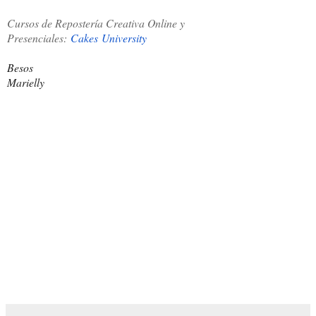
Cursos de Repostería Creativa Online y
Presenciales:
Cakes University
Besos
Marielly
Swiss Merengue buttercream, crema de mantequilla, recetas
básica, tartas con fondant, cremas firmes, crema de
mantequilla de merengue suizo, buttercream sedoso,
repostería creativa, videoreceta, cake designer, tartas, tortas,
cupcake, cremas, pasteles perfectos, para cupcakes, bordes
perfectos, tortas, queque, by marielly, ponquecitos and
cakes