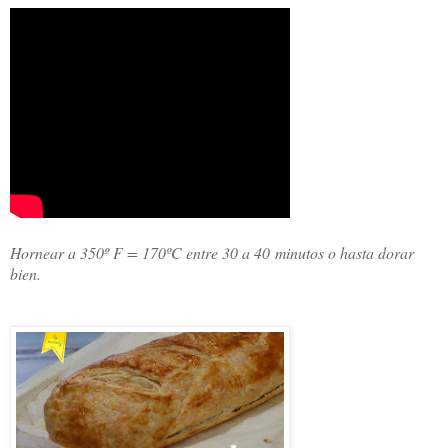
Hornear a 350º F = 170ºC entre 30 a 40
minutos o hasta dorar
bien.