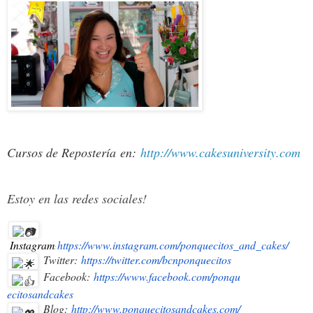
Cursos de Repostería
en:
http://www.cakesuniversity.com
Estoy en las redes sociales!
Instagram
https://www.instagram.com/ponquecitos_and_cakes/
:
Twitter:
https://twitter.com/bcnponquec
itos
Facebook:
https://www.facebook.com/ponqu
ecitosandcakes
Blog:
http://www.ponquecitosandcakes
.com/