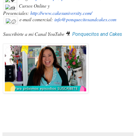
Cursos Online y
Presenciales:
http://www.cakesuniversity.com
/
e-mail comercial:
info@ponquecitosandcakes.com
Suscribirte a mi Canal YouTube
🎥
Ponquecitos and Cakes
Strudel de manzana, estrudel, apple strudel, recetas clasicas, postres
de manzana, dulcen con manzana, postres de fruta, receta,