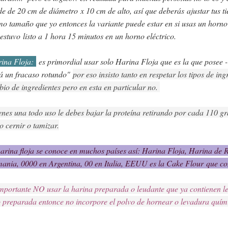
e de 20 cm de diámetro x 10 cm de alto, así que deberás ajustar tus t
o tamaño que yo entonces la variante puede estar en si usas un horno el
estuvo listo a 1 hora 15 minutos en un horno eléctrico.
ina Floja:
es primordial usar solo Harina Floja que es la que posee 
á un fracaso rotundo"
por eso insisto tanto en respetar los tipos de ing
io de ingredientes pero en esta en particular no. 
ienes una todo uso le debes bajar la proteína retirando por cada 110 
o cernir o tamizar.
arina floja se conoce en muchos países así: Harina Floja, Harina de Re
ania, 0000﻿ en Argentina, 00 en Italia, EEUU es la 
Cake Flour que co
mportante NO usar la harina preparada o leudante que ya contienen le
 preparada entonce no incorpore el polvo de hornear o levadura quím