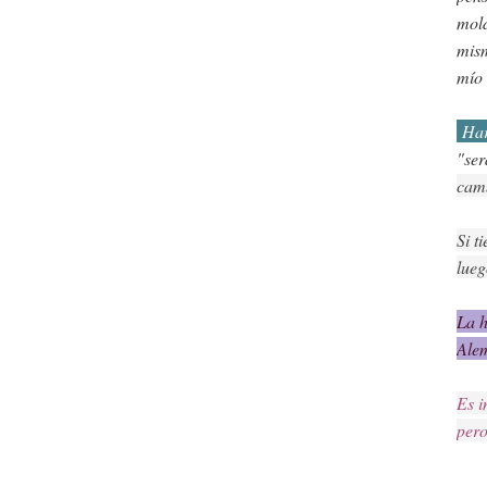
mold
mism
mío 
Har
"ser
camb
Si t
lueg
La h
Alem
Es i
pero