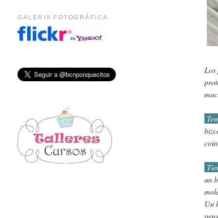
GALERIA FOTOGRÁFICA
Los 
prot
muc
Tem
bizc
coin
Tie
un b
mold
Un b
pens