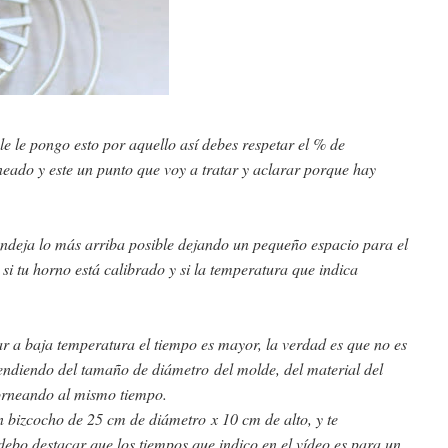
ale le pongo esto por aquello así debes respetar el % de
rneado y este un punto que voy a tratar y aclarar porque hay
andeja lo más arriba posible dejando un pequeño espacio para el
i tu horno está calibrado y si la temperatura que indica
r a baja temperatura el tiempo es mayor, la verdad es que no es
endiendo del tamaño de diámetro del molde, del material del
 horneando al mismo tiempo.
n bizcocho de 25 cm de diámetro x 10 cm de alto, y te
debo destacar que los tiempos que indico en el vídeo es para un