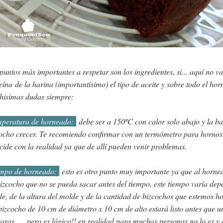
puntos más importantes a respetar son los ingredientes, si... aquí no v
eína de la harina (importantísimo) el tipo de aceite y sobre todo el ho
hisimas dudas siempre:
peratura de horneado:
debe ser a 150ºC con calor solo abajo y la b
ocho crecer. Te recomiendo confirmar con un termómetro para hornos s
cide con la realidad ya que de allí pueden venir problemas.
mpo de horneado:
esto es otro punto muy importante ya que al hornea
izcocho que no se pueda sacar antes del tiempo, este tiempo varía dep
e, de la altura del molde y de la cantidad de bizcochos que estemos
izcocho de 10 cm de diámetro x 10 cm de alto estará listo antes que u
aras.... pero es lógico!! en realidad para muchas personas no lo es y 