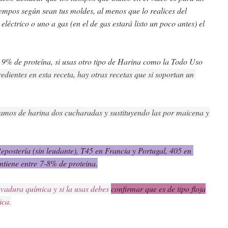
iempos según sean tus moldes, al menos que lo realices del
éctrico o uno a gas (en el de gas estará listo un poco antes) el
- 9% de proteína, si usas otro tipo de Harina como la Todo Uso
redientes en esta receta, hay otras recetas que si soportan un 
gramos de harina dos cucharadas y sustituyendo las por maicena y 
postería (sin leudante), T45 en Francia y Portugal, 405 en 
ntiene entre
7-8% de proteina.
vadura química y si la usas debes 
confirmar que es de tipo floja
ica.