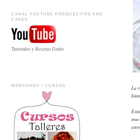
CANAL YOUTUBE PONQUECITOS AND
CAKES
Tutoriales y Recetas Gratis
WORKSHOP / CURSOS
La r
húme
Esta
much
aten