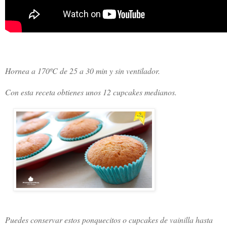
Hornea a 170ºC de 25 a 30 min y sin ventilador.
Con esta receta obtienes unos 12 cupcakes medianos.
Puedes conservar estos ponquecitos o cupcakes de vainilla hasta  