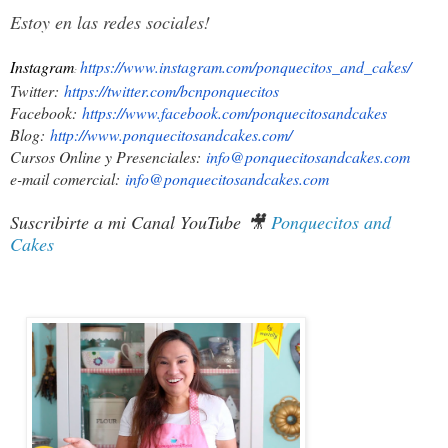
Estoy en las redes sociales!
Instagram
https://www.instagram.com/ponquecitos_and_cakes/
:
Twitter:
https://twitter.com/bcnponquec
itos
Facebook:
https://www.facebook.com/ponqu
ecitosandcakes
Blog:
http://www.ponquecitosandcakes
.com/
Cursos Online y Presenciales:
info@ponquecitosandcakes.com
e-mail comercial:
info@ponquecitosandcakes.com
Suscribirte a mi Canal YouTube
🎥
Ponquecitos and
Cakes