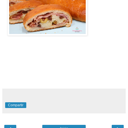
pan de jamon, pan de jamón, como hacer pan de jamon, receta de pan de jamon, pan de jamon
venezolano, pan de jamon navideño, pan de jamon tradicional, pan de jamon facil, jamón,como hacer pan
de jamón, pan de jamón navideño, pan de jamón venezolano, receta de pan,pan de jamon casero, receta de
pan de jamon,pan de jamon clasico, como hacer pan de jamon, pan de jamon navideño
panes venezolanos, receta venezolana, receta, receta de pan,
venezolano,
Compartir