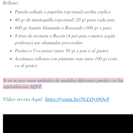
Relleno:
Panela rallada o papelón (opcional) arriba explico
40 gr de mantequilla (
opcional)
20 gr para cada pan
600 gr Jamón Ahumado o Braseado (300 gr x pan)
8 tiras de tocineta o Bacón (4 por pan o menos según
prefieras) use ahumadas precocidas
Pasitas o Uva pasas (unos 50 gr x pan o al gusto)
Aceitunas rellenas con pimiento rojo unos 100 gr (esto
va al gusto)
Si en tu país usan unidades de medidas diferentes puedes ver las
equivalencias AQUÍ
Vídeo receta Aquí:
https://youtu.be/3fcLQyt9Qe8