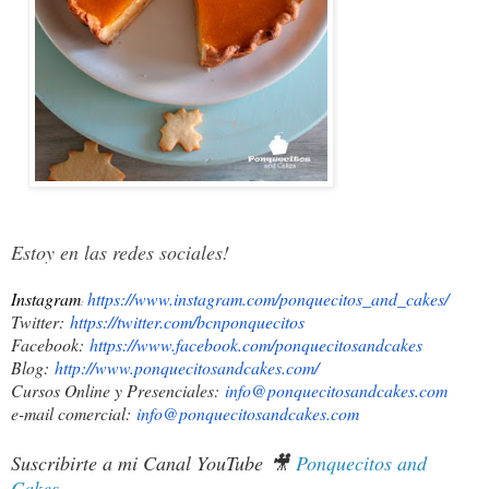
Estoy en las redes sociales!
Instagram
https://www.instagram.com/ponquecitos_and_cakes/
:
Twitter:
https://twitter.com/bcnponquec
itos
Facebook:
https://www.facebook.com/ponqu
ecitosandcakes
Blog:
http://www.ponquecitosandcakes
.com/
Cursos Online y Presenciales:
info@ponquecitosandcakes.com
e-mail comercial:
info@ponquecitosandcakes.com
Suscribirte a mi Canal YouTube
🎥
Ponquecitos and
Cakes