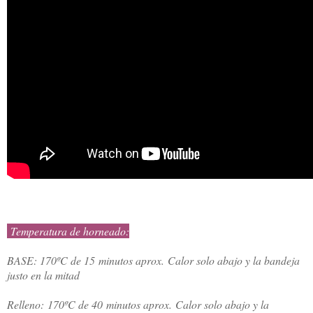
Temperatura de horneado:
BASE: 170ºC de 15
minutos aprox.
Calor solo abajo y la bandeja
justo en la mitad
Relleno:
170ºC de 40
minutos aprox.
Calor solo abajo y la