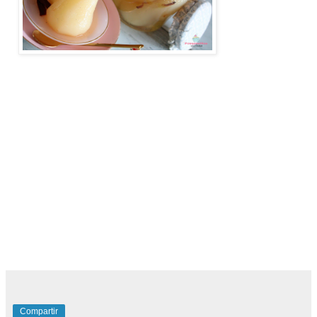
#perasenalmibar #peras #comohacerperasenalmibar
#almibar #peraenalmibar #perasenalmíbar
#recetaperasenalmibar #frutaenalmibar
Peras en almibar, peras, como hacer peras en almibar,
peras dulces, frutas en almibar, peras en almíbar, receta de
peras en alminar, peras en conservas, peras en almibar
caseras, como hacer peras en almíbar para conservar, como
hacer almibar, peras en almibar ligero, dulce de pera, dulce
de pera en almibar
Compartir