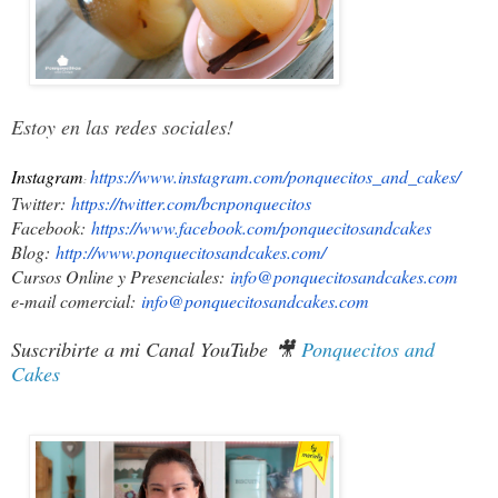
Estoy en las redes sociales!
Instagram
https://www.instagram.com/ponquecitos_and_cakes/
:
Twitter:
https://twitter.com/bcnponquec
itos
Facebook:
https://www.facebook.com/ponqu
ecitosandcakes
Blog:
http://www.ponquecitosandcakes
.com/
Cursos Online y Presenciales:
info@ponquecitosandcakes.com
e-mail comercial:
info@ponquecitosandcakes.com
Suscribirte a mi Canal YouTube
🎥
Ponquecitos and
Cakes