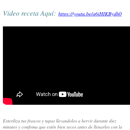
Video receta Aquí:
https://youtu.be/q6iHIKBydh0
Esteriliza tus frascos y tapas llevandolos a hervir durante diez
minutos y confirma que estén bien secos antes de llenarlos con la