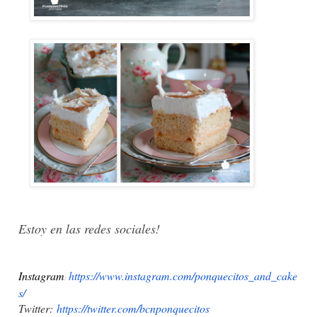
Estoy en las redes sociales!
Instagram
https://www.instagram.com/ponquecitos_and_cake
:
s/
Twitter:
https://twitter.com/bcnponquec
itos