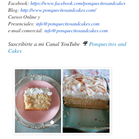
Facebook:
https://www.facebook.com/ponqu
ecitosandcakes
Blog:
http://www.ponquecitosandcakes
.com/
Cursos Online y
Presenciales:
info@ponquecitosandcakes.com
e-mail comercial:
info@ponquecitosandcakes.com
Suscribirte a mi Canal YouTube
🎥
Ponquecitos and
Cakes