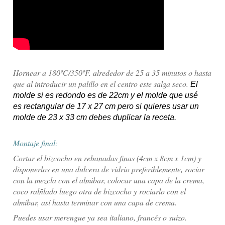
Hornear a 180ºC/350ºF.
alrededor de 25 a 35 minutos o hasta
que al introducir un palillo en el centro este salga seco.
El
molde si es redondo es de 22cm y el molde que usé
es
rectangular
de 17 x 27 cm pero si quieres usar un
molde de 23 x 33 cm debes duplicar la receta.
Montaje final:
Cortar el bizcocho en rebanadas finas (4cm x 8cm x 1cm) y
disponerlos en una dulcera de vidrio preferiblemente, rociar
con la mezcla con el almibar, colocar una capa de la crema,
coco ralñlado luego otra de bizcocho y rociarlo con el
almibar, así hasta terminar con una capa de crema.
Puedes usar merengue ya sea italiano, francés o suizo.