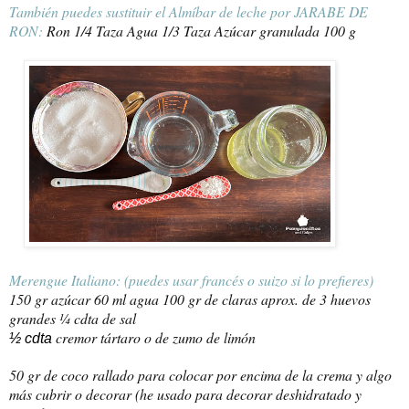
También puedes sustituir el Almíbar de leche por JARABE DE
RON:
Ron 1/4 Taza Agua 1/3 Taza Azúcar granulada 100 g
Merengue Italiano: (puedes usar francés o suizo si lo prefieres)
150 gr azúcar 60 ml agua 100 gr de claras aprox. de 3 huevos
grandes ¼ cdta de sal
cremor tártaro o de zumo de limón
½ cdta
50 gr de coco rallado para colocar por encima de la crema y algo
más cubrir o decorar (he usado para decorar deshidratado y