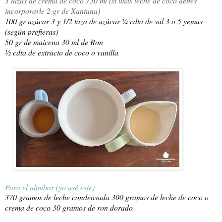
3 tazas de crema de coco 750 ml (si usas leche de coco debes
incorporarle 2 gr de Xantana)
100 gr azúcar 3 y 1/2 taza de azúcar ¼ cdta de sal 3
o 5 yemas
(según prefieras)
50 gr de maicena
30 ml de Ron
½ cdta de extracto de coco o vanilla
Para el almíbar (yo usé este)
370 gramos de leche condensada 300 gramos de leche de coco o
crema de coco 30 gramos de ron dorado