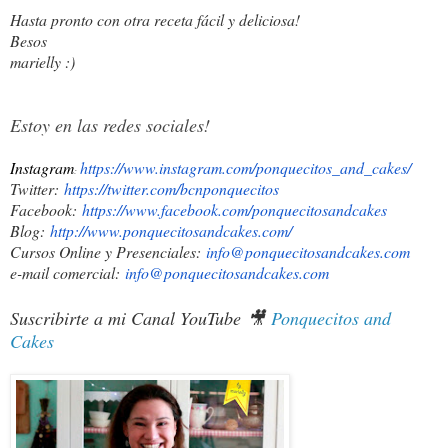
Hasta pronto con otra receta fácil y deliciosa!
Besos
marielly :)
Estoy en las redes sociales!
Instagram
https://www.instagram.com/ponquecitos_and_cakes/
:
Twitter:
https://twitter.com/bcnponquec
itos
Facebook:
https://www.facebook.com/ponqu
ecitosandcakes
Blog:
http://www.ponquecitosandcakes
.com/
Cursos Online y Presenciales:
info@ponquecitosandcakes.com
e-mail comercial:
info@ponquecitosandcakes.com
Suscribirte a mi Canal YouTube
🎥
Ponquecitos and
Cakes