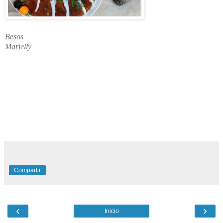
Besos
Marielly
pastel de turron, pastel de almendras, bizcocho, torta, ponque,
queque, tarta de turrón turron, almendras, tarta de navidad, pastel
esponjoso, bundt, bundt cake, torta bundt perfecta, recetas de
navidad, navidad, recetas, receta, Recetas fáciles,
esponjosa, recetas fáciles,
postres con frutas,
tarta de frutos secos,
receta de invierno, navidad 2017,
almendra
Compartir
‹
›
Inicio