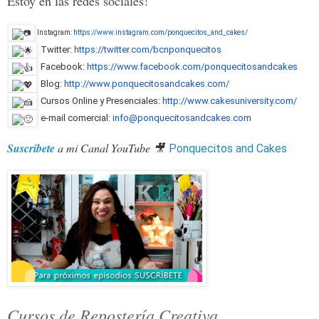
Estoy en las redes sociales!
Instagram:
https://www.instagram.com/ponq
uecitos_and_cakes/
Twitter:
https://twitter.com/bcnponquec
itos
Facebook:
https://www.facebook.com/ponqu
ecitosandcakes
Blog:
http://www.ponquecitosandcakes
.com/
Cursos Online y Presenciales:
http://www.cakesuniversity.com
/
e-mail comercial:
info@ponquecitosandcakes.com
Suscribete
a mi Canal YouTube 🎥
Ponquecitos and Cakes
Cursos de Repostería Creativa