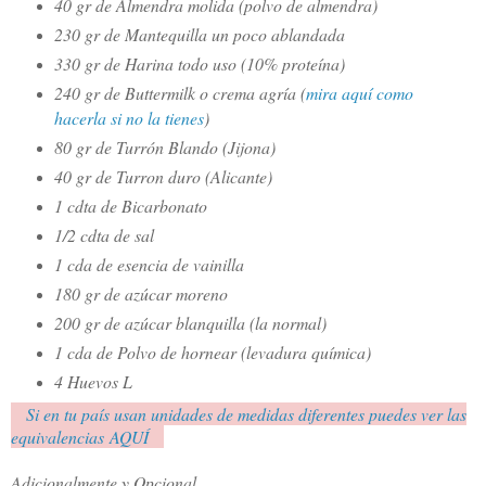
40 gr de Almendra molida (polvo de almendra)
230 gr de Mantequilla un poco ablandada
330 gr de Harina todo uso (10% proteína)
240 gr de Buttermilk o crema agría (
mira aquí como
hacerla si no la tienes
)
80 gr de Turrón Blando (Jijona)
40 gr de Turron duro (Alicante)
1 cdta de Bicarbonato
1/2 cdta de sal
1 cda de esencia de vainilla
180 gr de azúcar moreno
200 gr de azúcar blanquilla (la normal)
1 cda de Polvo de hornear (levadura química)
4 Huevos L
Si en tu país usan unidades de medidas diferentes puedes ver las
equivalencias AQUÍ
Adicionalmente y Opcional