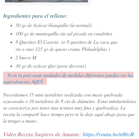
Ingredientes para el relleno:
50 gr de Azúcar blanquilla (la normal)
100 gr de mantequilla sin sal picada en cuadritos
8 Quesitos
El Caserio
(o 8 quesitos de La vaca que
rie o sino 125 gr de queso crema
Philadelphia
)
2 huevo M
30 gr de azúcar glas (para decorar)
Si en tu país usan unidades de medidas diferentes puedes ver las
equivalencias AQUÍ
Necesitamos 35 mini tartaletas realizada con masa quebrada
azucarada o 10 tartaletas de 8 cm de diámetro.
Estas minitartaletas
se caracteriza por tener una textura muy fina y quebradiza. La
receta la compartí hace tiempo pero te la dejo aquí abajo para que
la tengas a mano.
Video Receta Suspiros de Amante:
https://youtu.be/n86yR-