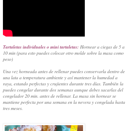
Tartaletas individuales o mini tartaletas:
Hornear a ciegas de 5 a
10 min (para esto puedes colocar otro molde sobre la masa como
peso)
Una vez horneada antes de rellenar puedes conservarla dentro de
una lata a temperatura ambiente y así mantener la humedad a
raya, estando perfectas y crujientes durante tres días. También la
puedes congelar durante dos semanas aunque debes sacarlas del
congelador 20 min. antes de rellenar. La masa sin hornear se
mantiene perfecta por una semana en la nevera y congelada hasta
tres meses.