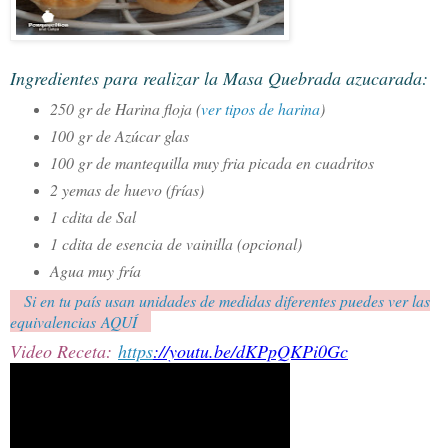
Ingredientes para realizar la Masa Quebrada azucarada:
250 gr de Harina floja (
ver tipos de harina
)
100 gr de Azúcar glas
100 gr de mantequilla muy fria picada en cuadritos
2 yemas de huevo (frías)
1 cdita de Sal
1 cdita de esencia de vainilla (opcional)
Agua muy
fría
Si en tu país usan unidades de medidas diferentes puedes ver las
equivalencias AQUÍ
Video Receta:
https
://youtu.be/dKPpQKPi0Gc