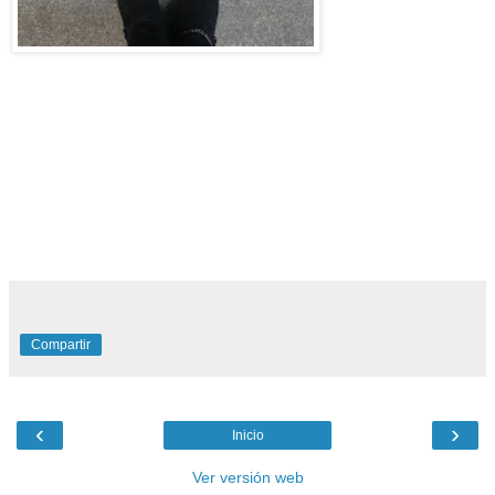
Suspiros de amante, tartaletas, postres de españa, teruel,
Base Pie, Pasta quebrada, Masa para tartaleta, base de
tarta, base se semifrios, recetas faciles, masa flora, masa
quebrada azucarada, recetas, reposteria, repostería, base te
tarta, galleta para helados, tartaletas, pye americano, masa
basica, pasta dulce, tartas dulces, masa sablée, masa para
tartas, tartaletas, pie pastry, teruel existe, albarasil España
Compartir
‹
›
Inicio
Ver versión web