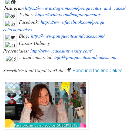
Instagram
https://www.instagram.com/ponquecitos_and_cakes/
:
Twitter:
https://twitter.com/bcnponquec
itos
Facebook:
https://www.facebook.com/ponqu
ecitosandcakes
Blog:
http://www.ponquecitosandcakes
.com/
Cursos Online y
Presenciales:
http://www.cakesuniversity.com
/
e-mail comercial:
info@ponquecitosandcakes.com
Suscribirte a mi Canal YouTube 🎥
Ponquecitos and Cakes