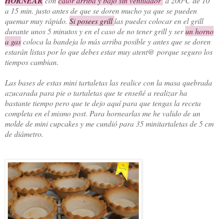
HORNEAR
con
calor arriba y bajo sin ventilador
a 200ºC de 10
a 15 min. justo antes de que se doren mucho ya que se pueden
quemar muy rápido.
Si posees grill
las puedes colocar en el grill
durante unos 5 minutos y en el caso de no tener grill y ser
un horno
a gas
coloca la bandeja lo más arriba posible y antes que se doren
estarán listas por lo que debes estar muy atent@ porque seguro los
tiempos cambian.
Las bases de estas mini tartaletas las realice con la masa quebrada
azucarada para pie o tartaletas que te enseñé a realizar ha
bastante tiempo pero que te dejo aquí para que tengas la receta
completa en el mismo post. Para hornearlas me he valido de un
molde de mini cupcakes y me cundió para 35 minitartaletas de 5 cm
de diámetro.