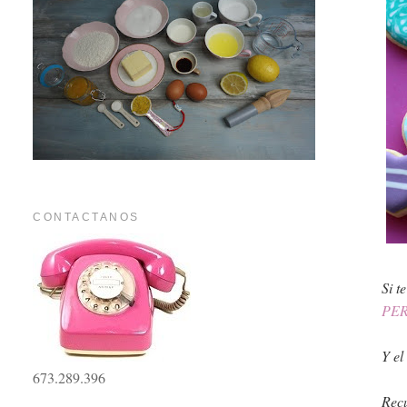
CONTACTANOS
Si t
PE
Y el
673.289.396
Recu