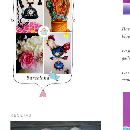
Hay 
blo
La f
gall
La v
sten
RECETAS