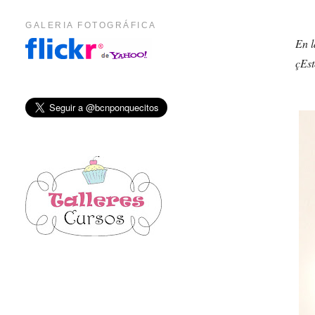
GALERIA FOTOGRÁFICA
En l
çEst