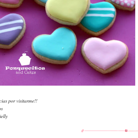
ias por visitarme!!
os
elly