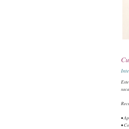
Cu
Int
Este
saca
Recu
• Ap
• Co